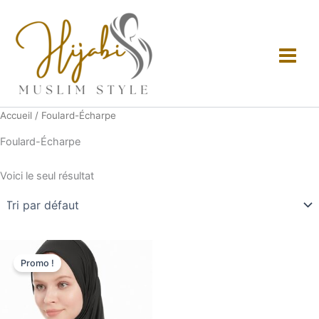
Aller
au
contenu
Accueil
/ Foulard-Écharpe
Foulard-Écharpe
Voici le seul résultat
Le
Le
prix
prix
Promo !
initial
actuel
était :
est :
د.ج2,300.00.
د.ج2,500.00.